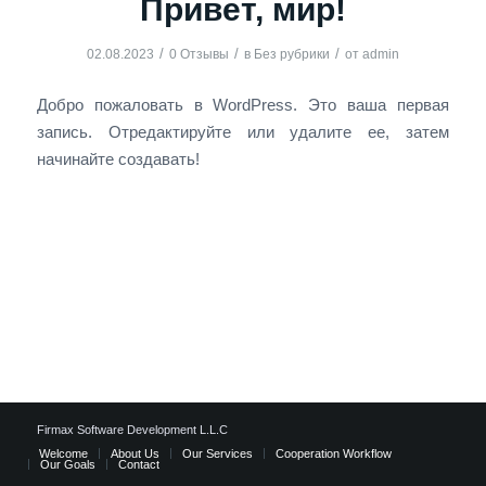
Привет, мир!
/
/
/
02.08.2023
0 Отзывы
в
Без рубрики
от
admin
Добро пожаловать в WordPress. Это ваша первая
запись. Отредактируйте или удалите ее, затем
начинайте создавать!
Firmax Software Development L.L.C
Welcome
About Us
Our Services
Cooperation Workflow
Our Goals
Contact